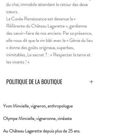
du chai, immobile attendant le retour des deux
sœurs.
La Cuvée Renaissance est devenue la «
Référente du Château Lagarette », gardienne
des savoir-faire de nos anciens. Par sa présence,
elle nous dit que le vin bâti avec le « Génie du lieu
» donne des goûts originaux, superbes,
inimitables, Le secret ? : « Respecter la terre et
les vivants ! »
POLITIQUE DE LA BOUTIQUE
LIVRAISON / REGLEMENT / ECHANGE /
REMBOURSEMENT
Yvon Minvielle, vigneron, anthropologue
Château LAGARETTE
Olympe Minvielle, vigneronne, cinéaste
Route du bourg 33360 Camblanes et Meynac
TEL : 05 56 20 08 78 / 06 03 46 30 60 / 06 14
Au Château Lagarette depuis plus de 25 ans.
13 89 66
chateaulagarette@orange.fr