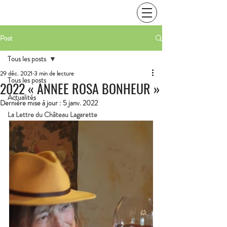
Post
Tous les posts
29 déc. 2021
3 min de lecture
Tous les posts
2022 « ANNEE ROSA BONHEUR »
Actualités
Dernière mise à jour :
5 janv. 2022
La Lettre du Château Lagarette