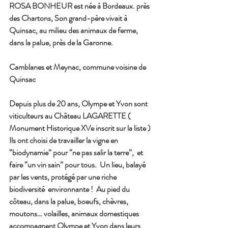
ROSA BONHEUR est née à Bordeaux. près 
des Chartons, Son grand-père vivait à 
Quinsac, au milieu des animaux de ferme, 
dans la palue, près de la Garonne.
Camblanes et Meynac, commune voisine de 
Quinsac
Depuis plus de 20 ans, Olympe et Yvon sont 
viticulteurs au Château LAGARETTE ( 
Monument Historique XVe inscrit sur la liste )  
Ils ont choisi de travailler la vigne en 
“biodynamie” pour “ne pas salir la terre”,  et 
faire “un vin sain” pour tous.  Un lieu, balayé 
par les vents, protégé par une riche 
biodiversité  environnante !  Au pied du 
côteau, dans la palue, boeufs, chèvres, 
moutons… volailles, animaux domestiques 
accompagnent Olympe et Yvon dans leurs 