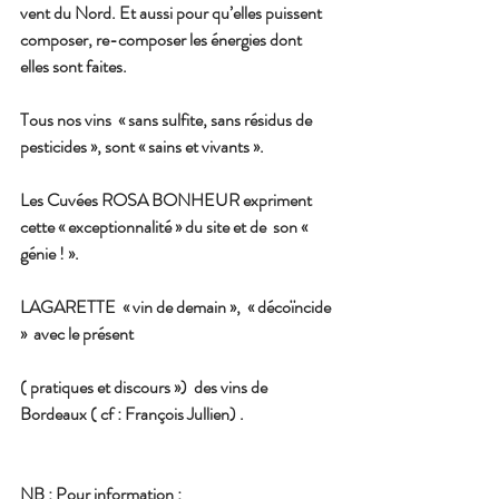
vent du Nord. Et aussi pour qu’elles puissent 
composer, re-composer les énergies dont 
elles sont faites.
Tous nos vins  « sans sulfite, sans résidus de 
pesticides », sont « sains et vivants ».
Les Cuvées ROSA BONHEUR expriment 
cette « exceptionnalité » du site et de  son « 
génie ! ». 
LAGARETTE  « vin de demain »,  « décoïncide 
»  avec le présent 
( pratiques et discours »)  des vins de 
Bordeaux ( cf : François Jullien) .
NB : Pour information :