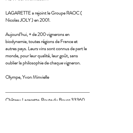
LAGARETTE a rejoint le Groupe RAOC ( 
Nicolas JOLY ) en 2001. 
Aujourd’hui, + de 200 vignerons en 
biodynamie, toutes régions de France et 
autres pays. Leurs vins sont connus de part le 
monde, pour leur qualité, leur goût, sans 
oublier la philosophie de chaque vigneron.
Olympe, Yvon Minvielle
Château Lagarette  Route du Bourg 33360 
Camblanes et Meynac
chateaulagarette@orange.fr   
www.lagarettecuveessingulieres.com/